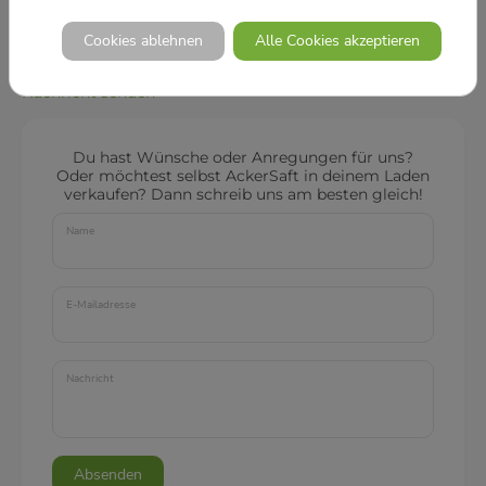
Cookies ablehnen
Alle Cookies akzeptieren
Nachricht senden
Du hast Wünsche oder Anregungen für uns?
Oder möchtest selbst AckerSaft in deinem Laden
verkaufen? Dann schreib uns am besten gleich!
Name
E-Mailadresse
Nachricht
Absenden