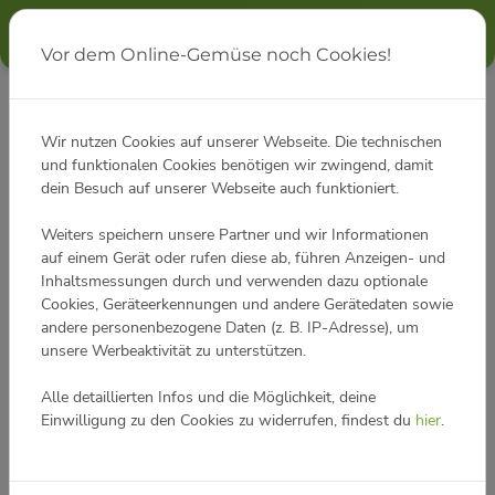
Vor dem Online-Gemüse noch Cookies!
Kontakt
Startseite
Kontakt
Wir nutzen Cookies auf unserer Webseite. Die technischen
Kontaktdaten
und funktionalen Cookies benötigen wir zwingend, damit
dein Besuch auf unserer Webseite auch funktioniert.
Adressdaten
Weiters speichern unsere Partner und wir Informationen
auf einem Gerät oder rufen diese ab, führen Anzeigen- und
Koschatstraße 42/2
Inhaltsmessungen durch und verwenden dazu optionale
9800 Spittal / Drau
Cookies, Geräteerkennungen und andere Gerätedaten sowie
Austria
andere personenbezogene Daten (z. B. IP-Adresse), um
unsere Werbeaktivität zu unterstützen.
Kontakt
Alle detaillierten Infos und die Möglichkeit, deine
Telefon:
+43 (0) 720 77 50 45
Einwilligung zu den Cookies zu widerrufen, findest du
hier
.
E-Mail:
office@myacker.com